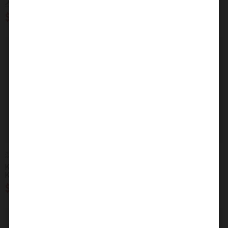
스끼야끼 30
KING서진-경질 닭갈비팬 30
$1,120
$1,340
湯鍋/炒鍋(盤)【냄비/팬】
湯鍋/炒鍋(盤)【냄비/팬】
KING合金春川辣炒雞鍋
KING合金春川辣炒雞鍋
KING서진-경질 닭갈비팬 35
KING서진-경질 닭갈비팬 40
$1,455
$1,720